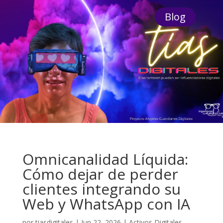
Blog
Omnicanalidad Líquida:
Cómo dejar de perder
clientes integrando su
Web y WhatsApp con IA
por
tiasdigitales
|
Jun 22, 2026
|
Activos Digitales
,