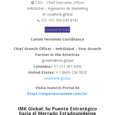
🟢 CEO – Chief Executive Officer
ImkGlobal – Ingenieros de Marketing
✉ ceo@imk.global
📞 CO: +57 300 639 8181
Contacto USA
Camilo Fernando Castiblanco
Chief Growth Officer – ImkGlobal – Your Growth
Partner in the Americas
growth@imk.global
Colombia
+ 57 313 387 3446
United States:
+ 1 (689) 236 9820
www.imk.global
Visita nuestro Portal de
https://experienciasimk.com/ia/
IMK Global: Su Puente Estratégico
hacia el Mercado Estadounidense