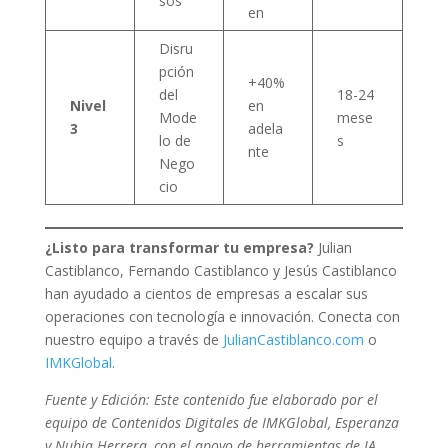
sos
en
Disru
pción
+40%
del
18-24
Nivel
en
Mode
mese
3
adela
lo de
s
nte
Nego
cio
¿Listo para transformar tu empresa?
Julian
Castiblanco, Fernando Castiblanco y Jesús Castiblanco
han ayudado a cientos de empresas a escalar sus
operaciones con tecnología e innovación. Conecta con
nuestro equipo a través de
JulianCastiblanco.com
o
IMKGlobal
.
Fuente y Edición: Este contenido fue elaborado por el
equipo de Contenidos Digitales de IMKGlobal, Esperanza
y Nubia Herrera, con el apoyo de herramientas de IA.