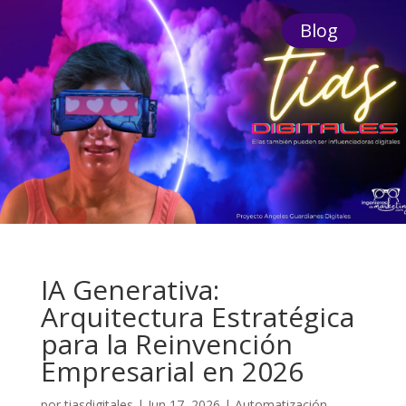
Blog
IA Generativa:
Arquitectura Estratégica
para la Reinvención
Empresarial en 2026
por
tiasdigitales
|
Jun 17, 2026
|
Automatización
,