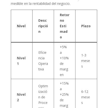
medible en la rentabilidad del negocio.
Retor
Desc
no
Nivel
ripció
Esti
Plazo
n
mad
o
+5%
Eficie
a
1-3
Nivel
ncia
+10%
mese
1
Opera
de
s
tiva
marg
en
+15%
Optim
a
izació
6-12
Nivel
+25%
n de
mese
2
de
Proce
s
marg