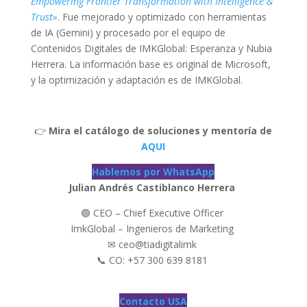
Empowering Frontier Transformation with Intelligence &
Trust»
. Fue mejorado y optimizado con herramientas
de IA (Gemini) y procesado por el equipo de
Contenidos Digitales de IMKGlobal: Esperanza y Nubia
Herrera. La información base es original de Microsoft,
y la optimización y adaptación es de IMKGlobal.
👉
Mira el catálogo de soluciones y mentoría de
AQUI
Hablemos por WhatsApp
Julian Andrés Castiblanco Herrera
🟢 CEO – Chief Executive Officer
ImkGlobal – Ingenieros de Marketing
✉ ceo@tiadigitalimk
📞 CO: +57 300 639 8181
Contacto USA