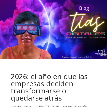
Blog
2026: el año en que las
empresas deciden
transformarse o
quedarse atrás
por
tiasdigitales
|
Ene 21, 2026
|
Automatización
,