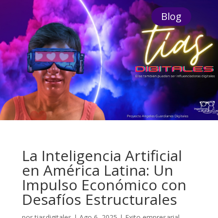
Blog
La Inteligencia Artificial
en América Latina: Un
Impulso Económico con
Desafíos Estructurales
por
tiasdigitales
|
Ago 6, 2025
|
Exito empresarial
,