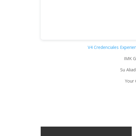
V4 Credenciales Experie
IMK G
Su Alia
Your 