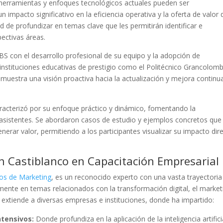
 herramientas y enfoques tecnológicos actuales pueden ser
mpacto significativo en la eficiencia operativa y la oferta de valor 
ad de profundizar en temas clave que les permitirán identificar e
ectivas áreas.
S con el desarrollo profesional de su equipo y la adopción de
instituciones educativas de prestigio como el Politécnico Grancolom
uestra una visión proactiva hacia la actualización y mejora continu
 caracterizó por su enfoque práctico y dinámico, fomentando la
os asistentes. Se abordaron casos de estudio y ejemplos concretos que
generar valor, permitiendo a los participantes visualizar su impacto dir
án Castiblanco en Capacitación Empresarial
ros de Marketing
, es un reconocido experto con una vasta trayectoria
lmente en temas relacionados con la transformación digital, el market
a se extiende a diversas empresas e instituciones, donde ha impartido:
ntensivos:
Donde profundiza en la aplicación de la inteligencia artifici