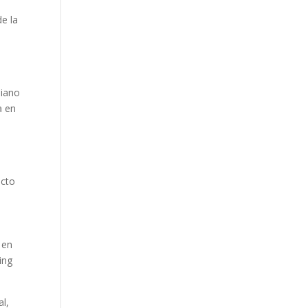
de la
biano
a en
ecto
 en
ing
al,