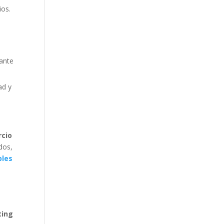
ios.
.
vante
ad y
rcio
dos,
bles
ting