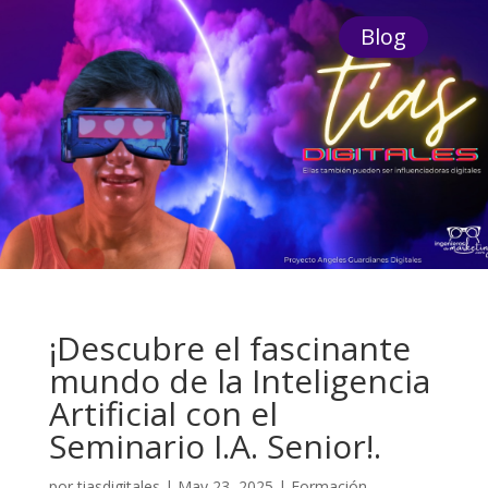
Blog
¡Descubre el fascinante
mundo de la Inteligencia
Artificial con el
Seminario I.A. Senior!.
por
tiasdigitales
|
May 23, 2025
|
Formación
,