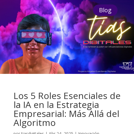
Blog
Los 5 Roles Esenciales de
la IA en la Estrategia
Empresarial: Más Allá del
Algoritmo
por
tiasdigitales
|
Abr 24, 2025
|
Innovación