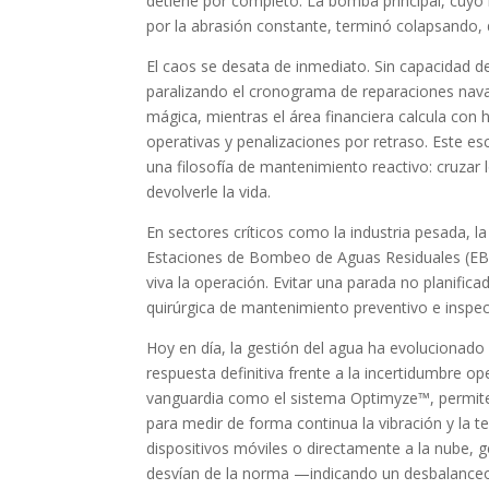
detiene por completo. La bomba principal, cuyo 
por la abrasión constante, terminó colapsando,
El caos se desata de inmediato. Sin capacidad d
paralizando el cronograma de reparaciones nava
mágica, mientras el área financiera calcula con
operativas y penalizaciones por retraso. Este es
una filosofía de mantenimiento reactivo: cruzar
devolverle la vida.
En sectores críticos como la industria pesada, la
Estaciones de Bombeo de Aguas Residuales (EBA
viva la operación. Evitar una parada no planific
quirúrgica de mantenimiento preventivo e inspec
Hoy en día, la gestión del agua ha evolucionado d
respuesta definitiva frente a la incertidumbre o
vanguardia como el sistema Optimyze™, permite
para medir de forma continua la vibración y la t
dispositivos móviles o directamente a la nube
desvían de la norma —indicando un desbalance