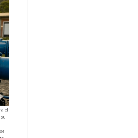
ra el
 su
 se