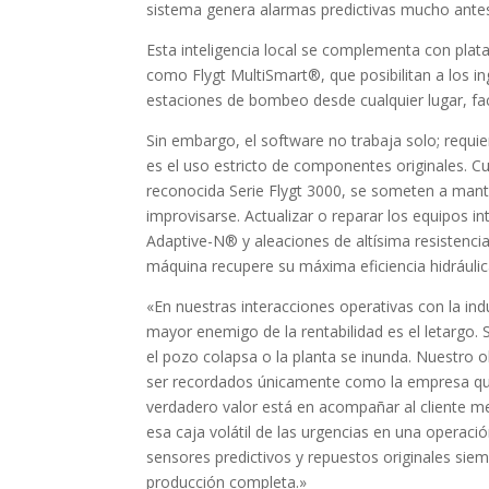
sistema genera alarmas predictivas mucho antes
Esta inteligencia local se complementa con pl
como Flygt MultiSmart®, que posibilitan a los ing
estaciones de bombeo desde cualquier lugar, fac
Sin embargo, el software no trabaja solo; requie
es el uso estricto de componentes originales. 
reconocida Serie Flygt 3000, se someten a man
improvisarse. Actualizar o reparar los equipos
Adaptive-N® y aleaciones de altísima resistenci
máquina recupere su máxima eficiencia hidráulic
«En nuestras interacciones operativas con la in
mayor enemigo de la rentabilidad es el letarg
el pozo colapsa o la planta se inunda. Nuestro o
ser recordados únicamente como la empresa que
verdadero valor está en acompañar al cliente m
esa caja volátil de las urgencias en una operación
sensores predictivos y repuestos originales sie
producción completa.»