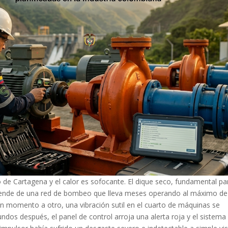
ro de Cartagena y el calor es sofocante. El dique seco, fundamental pa
ende de una red de bombeo que lleva meses operando al máximo de
 un momento a otro, una vibración sutil en el cuarto de máquinas se
dos después, el panel de control arroja una alerta roja y el sistema