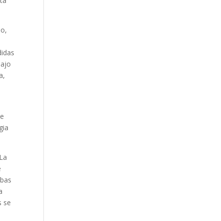
sta
jo,
didas
bajo
a,
ne
gia
 La
e
mbas
a
s se