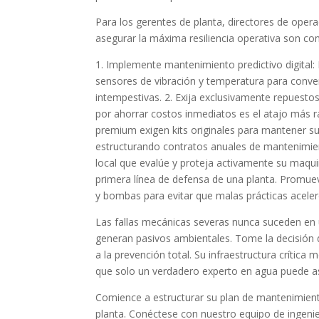
Para los gerentes de planta, directores de operaci
asegurar la máxima resiliencia operativa son co
1. Implemente mantenimiento predictivo digital
sensores de vibración y temperatura para convert
intempestivas. 2. Exija exclusivamente repuesto
por ahorrar costos inmediatos es el atajo más rá
premium exigen kits originales para mantener su vi
estructurando contratos anuales de mantenimient
local que evalúe y proteja activamente su maqui
primera línea de defensa de una planta. Promuev
y bombas para evitar que malas prácticas acelere
Las fallas mecánicas severas nunca suceden en
generan pasivos ambientales. Tome la decisión
a la prevención total. Su infraestructura crítica
que solo un verdadero experto en agua puede a
Comience a estructurar su plan de mantenimient
planta. Conéctese con nuestro equipo de ingenie