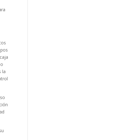
ara
cos
ipos
 caja
do
 la
trol
uso
ción
dad
su