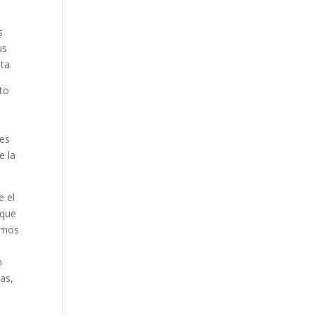
s
us
ta.
nto
tes
e la
e el
 que
remos
n
vas,