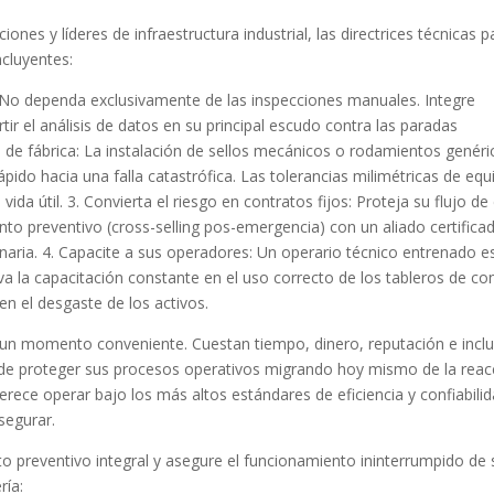
ones y líderes de infraestructura industrial, las directrices técnicas p
ncluyentes:
: No dependa exclusivamente de las inspecciones manuales. Integre
ir el análisis de datos en su principal escudo contra las paradas
s de fábrica: La instalación de sellos mecánicos o rodamientos genéri
pido hacia una falla catastrófica. Las tolerancias milimétricas de equ
da útil. 3. Convierta el riesgo en contratos fijos: Proteja su flujo de
o preventivo (cross-selling pos-emergencia) con un aliado certifica
naria. 4. Capacite a sus operadores: Un operario técnico entrenado es
a la capacitación constante en el uso correcto de los tableros de con
n el desgaste de los activos.
 un momento conveniente. Cuestan tiempo, dinero, reputación e incl
 de proteger sus procesos operativos migrando hoy mismo de la reac
 merece operar bajo los más altos estándares de eficiencia y confiabili
segurar.
o preventivo integral y asegure el funcionamiento ininterrumpido de 
ría: