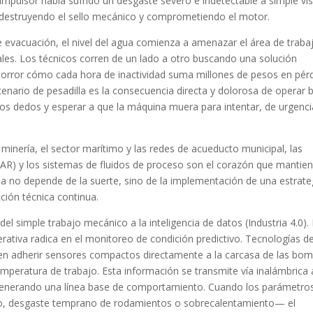
impulsor había sufrido un desgaste severo e indetectable a simple vi
 destruyendo el sello mecánico y comprometiendo el motor.
e evacuación, el nivel del agua comienza a amenazar el área de traba
les. Los técnicos corren de un lado a otro buscando una solución
 horror cómo cada hora de inactividad suma millones de pesos en pér
cenario de pesadilla es la consecuencia directa y dolorosa de operar 
 los dedos y esperar a que la máquina muera para intentar, de urgenci
 minería, el sector marítimo y las redes de acueducto municipal, las
R) y los sistemas de fluidos de proceso son el corazón que mantie
ada no depende de la suerte, sino de la implementación de una estrate
ción técnica continua.
el simple trabajo mecánico a la inteligencia de datos (Industria 4.0).
perativa radica en el monitoreo de condición predictivo. Tecnologías d
n adherir sensores compactos directamente a la carcasa de las bo
emperatura de trabajo. Esta información se transmite vía inalámbrica 
, generando una línea base de comportamiento. Cuando los parámetro
o, desgaste temprano de rodamientos o sobrecalentamiento— el