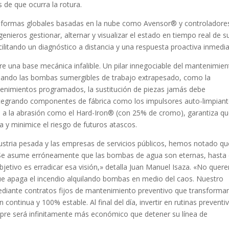
 de que ocurra la rotura.
ataformas globales basadas en la nube como Avensor® y controladore
enieros gestionar, alternar y visualizar el estado en tiempo real de s
ilitando un diagnóstico a distancia y una respuesta proactiva inmedia
re una base mecánica infalible. Un pilar innegociable del mantenimie
Cuando las bombas sumergibles de trabajo extrapesado, como la
tenimientos programados, la sustitución de piezas jamás debe
 integrando componentes de fábrica como los impulsores auto-limpian
a a la abrasión como el Hard-Iron® (con 25% de cromo), garantiza qu
a y minimice el riesgo de futuros atascos.
dustria pesada y las empresas de servicios públicos, hemos notado qu
o. Se asume erróneamente que las bombas de agua son eternas, hasta
bjetivo es erradicar esa visión,» detalla Juan Manuel Isaza. «No que
 apaga el incendio alquilando bombas en medio del caos. Nuestro
ediante contratos fijos de mantenimiento preventivo que transforma
 continua y 100% estable. Al final del día, invertir en rutinas preventi
mpre será infinitamente más económico que detener su línea de