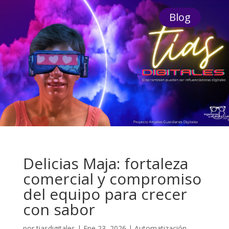
Blog
Delicias Maja: fortaleza
comercial y compromiso
del equipo para crecer
con sabor
por
tiasdigitales
|
Ene 23, 2026
|
Automatización
,