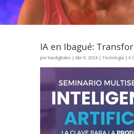
IA en Ibagué: Transfo
por
tiasdigitales
|
Abr 9, 2024
|
Tecnologia
|
0 