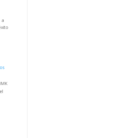
n
a
éxito
dos
 IMK
el