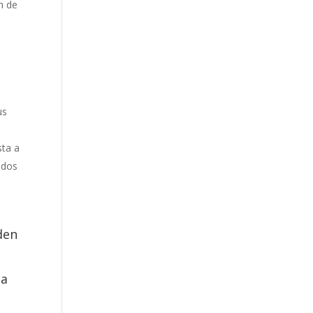
ón de
us
sta a
ados
den
da