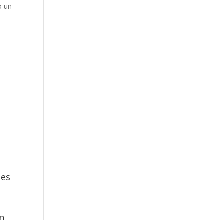
o un
nes
en