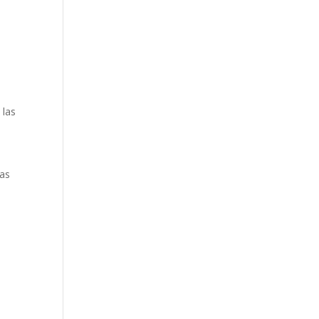
 las
las