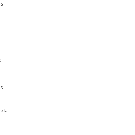
as
s
o
es
o la