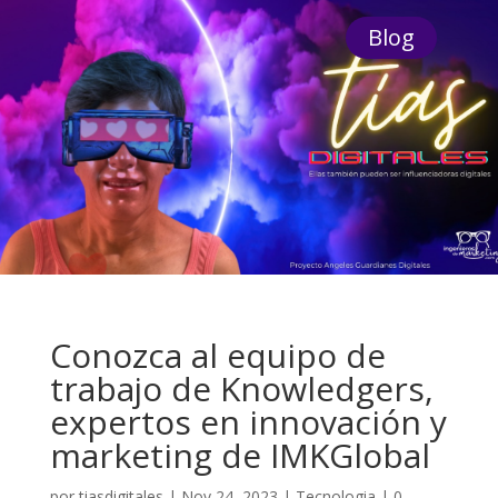
Blog
Conozca al equipo de
trabajo de Knowledgers,
expertos en innovación y
marketing de IMKGlobal
por
tiasdigitales
|
Nov 24, 2023
|
Tecnologia
|
0