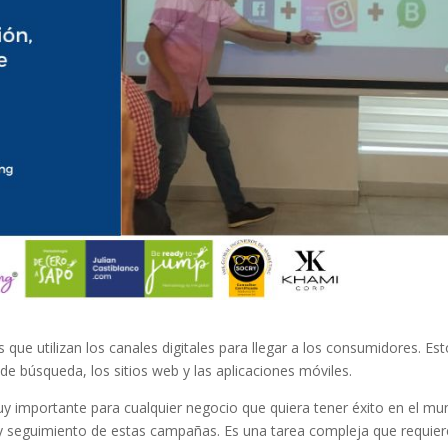
s que utilizan los canales digitales para llegar a los consumidores. Es
 de búsqueda, los sitios web y las aplicaciones móviles.
y importante para cualquier negocio que quiera tener éxito en el m
ón y seguimiento de estas campañas. Es una tarea compleja que requier