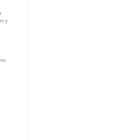
r
es y
omo