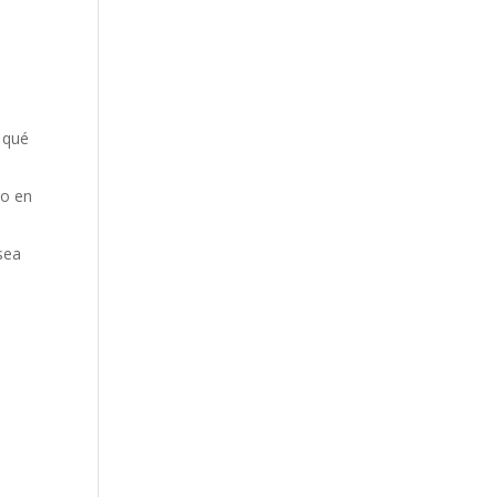
 qué
do en
 sea