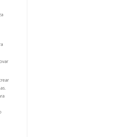
za
ra
ovar
crear
as.
ara
o