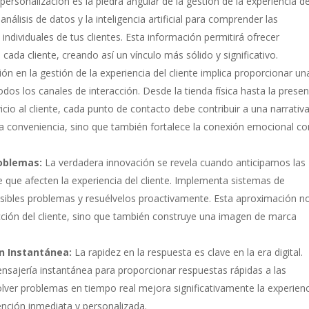
personalización es la piedra angular de la gestión de la experiencia de
nálisis de datos y la inteligencia artificial para comprender las
ndividuales de tus clientes. Esta información permitirá ofrecer
ada cliente, creando así un vínculo más sólido y significativo.
ón en la gestión de la experiencia del cliente implica proporcionar un
todos los canales de interacción. Desde la tienda física hasta la presen
vicio al cliente, cada punto de contacto debe contribuir a una narrativ
a conveniencia, sino que también fortalece la conexión emocional co
roblemas:
La verdadera innovación se revela cuando anticipamos las
que afecten la experiencia del cliente. Implementa sistemas de
sibles problemas y resuélvelos proactivamente. Esta aproximación n
ción del cliente, sino que también construye una imagen de marca
ón Instantánea:
La rapidez en la respuesta es clave en la era digital.
ensajería instantánea para proporcionar respuestas rápidas a las
olver problemas en tiempo real mejora significativamente la experien
ención inmediata y personalizada.