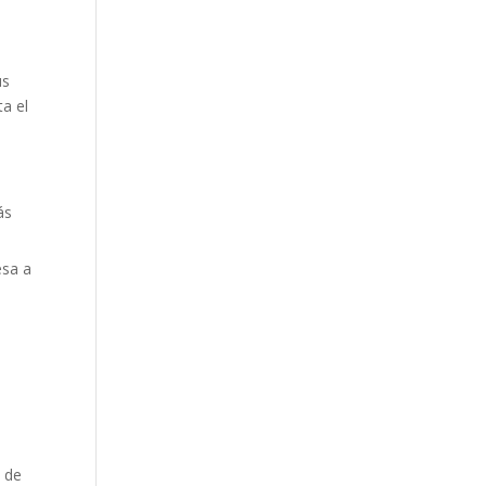
us
a el
ás
esa a
 de