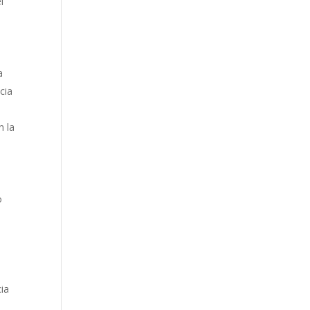
l
a
cia
a
n la
o
cia