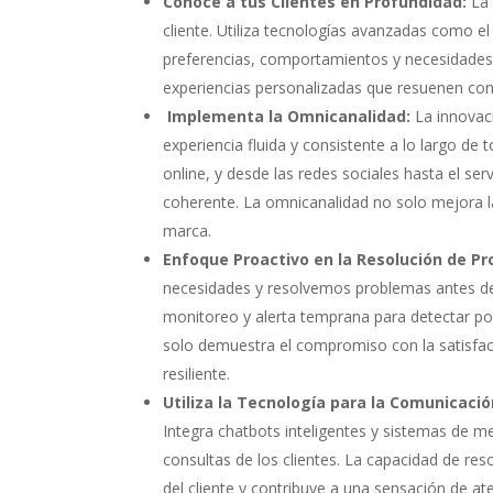
Conoce a tus Clientes en Profundidad:
La 
cliente. Utiliza tecnologías avanzadas como el a
preferencias, comportamientos y necesidades i
experiencias personalizadas que resuenen con c
Implementa la Omnicanalidad:
La innovaci
experiencia fluida y consistente a lo largo de 
online, y desde las redes sociales hasta el ser
coherente. La omnicanalidad no solo mejora l
marca.
Enfoque Proactivo en la Resolución de P
necesidades y resolvemos problemas antes de 
monitoreo y alerta temprana para detectar po
solo demuestra el compromiso con la satisfac
resiliente.
Utiliza la Tecnología para la Comunicaci
Integra chatbots inteligentes y sistemas de m
consultas de los clientes. La capacidad de res
del cliente y contribuye a una sensación de at