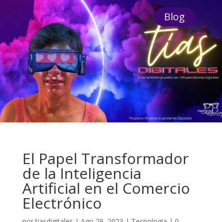
Blog
El Papel Transformador
de la Inteligencia
Artificial en el Comercio
Electrónico
por
tiasdigitales
|
Ago 29, 2023
|
Tecnologia
|
0