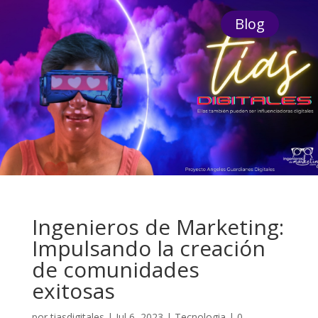
Blog
Ingenieros de Marketing:
Impulsando la creación
de comunidades
exitosas
por
tiasdigitales
|
Jul 6, 2023
|
Tecnologia
|
0