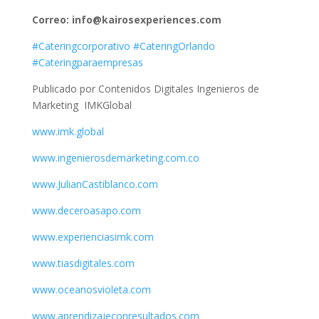
Correo: info@kairosexperiences.com
#Cateringcorporativo
#CateringOrlando
#Cateringparaempresas
Publicado por Contenidos Digitales Ingenieros de
Marketing IMKGlobal
www.imk.global
www.ingenierosdemarketing.com.co
www.JulianCastiblanco.com
www.deceroasapo.com
www.experienciasimk.com
www.tiasdigitales.com
www.oceanosvioleta.com
www.aprendizajeconresultados.com