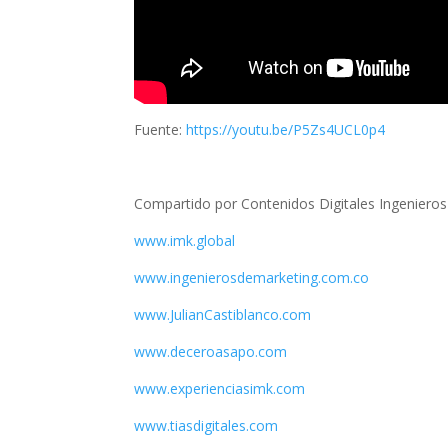
Fuente:
https://youtu.be/P5Zs4UCL0p4
Compartido por Contenidos Digitales Ingeniero
www.imk.global
www.ingenierosdemarketing.com.co
www.JulianCastiblanco.com
www.deceroasapo.com
www.experienciasimk.com
www.tiasdigitales.com