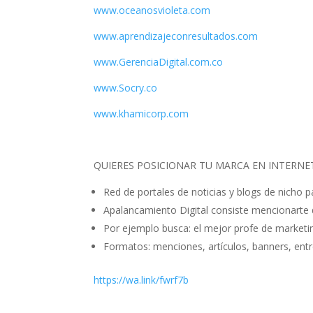
www.oceanosvioleta.com
www.aprendizajeconresultados.com
www.GerenciaDigital.com.co
www.Socry.co
www.khamicorp.com
QUIERES POSICIONAR TU MARCA EN INTERNE
Red de portales de noticias y blogs de nicho 
Apalancamiento Digital consiste mencionarte 
Por ejemplo busca: el mejor profe de marketin
Formatos: menciones, artículos, banners, ent
https://wa.link/fwrf7b