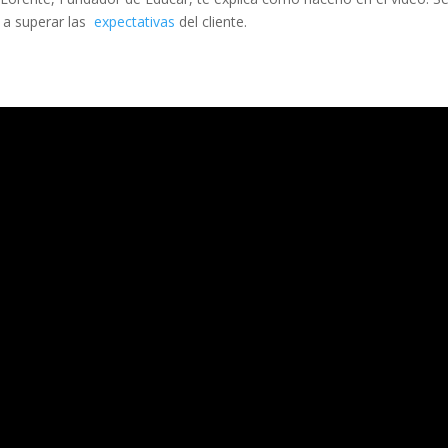
 a superar las
expectativas
del cliente.