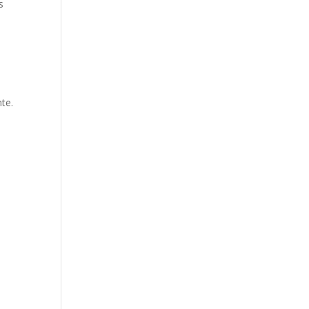
s
te.