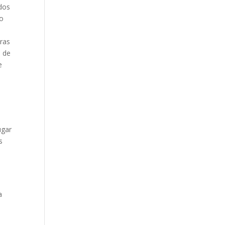
ados
no
tras
o de
e
ugar
s
a