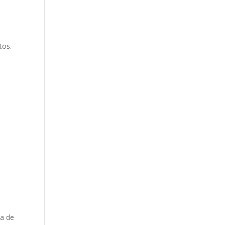
tos.
ia de