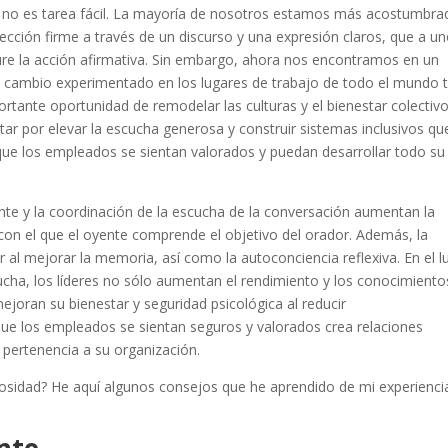
o no es tarea fácil. La mayoría de nosotros estamos más acostumbr
ección firme a través de un discurso y una expresión claros, que a u
gure la acción afirmativa. Sin embargo, ahora nos encontramos en un
an cambio experimentado en los lugares de trabajo de todo el mundo 
portante oportunidad de remodelar las culturas y el bienestar colectiv
tar por elevar la escucha generosa y construir sistemas inclusivos qu
que los empleados se sientan valorados y puedan desarrollar todo su
yente y la coordinación de la escucha de la conversación aumentan la
con el que el oyente comprende el objetivo del orador.
Además
, la
r al mejorar la memoria, así como la autoconciencia reflexiva. En el l
scucha, los líderes no sólo aumentan el rendimiento y los conocimiento
joran su bienestar y seguridad psicológica al reducir
 que los empleados se sientan seguros y valorados crea relaciones
y pertenencia a su
organización
.
idad? He aquí algunos consejos que he aprendido de mi experienci
nte