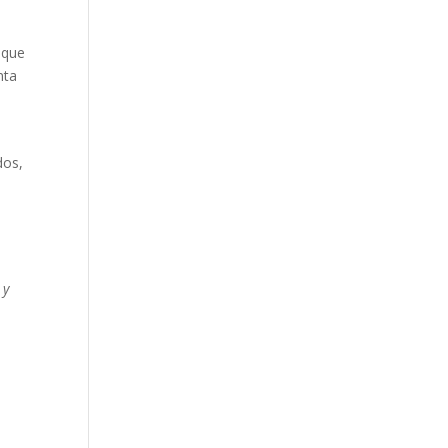
 que
nta
dos,
 y