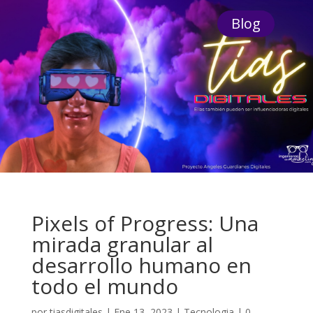
Blog
Pixels of Progress: Una
mirada granular al
desarrollo humano en
todo el mundo
por
tiasdigitales
|
Ene 13, 2023
|
Tecnologia
|
0