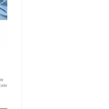
 de
 cada