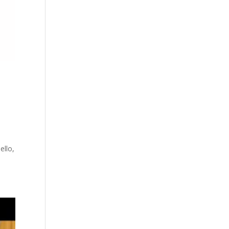
n
ello,